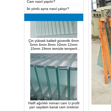
İki yönlü ayna nasıl çalışır?
En kapsamlı bilgi LOW-E cam
Lamine camlarda ve çözelti
kusurlarının muhtemel sebepleri
Camda sıcak bükme, soğuk
bükme veya laminasyon bükme
Çin yüksek kaliteli güvenlik 4mm
nasıl gerçekleştirilir?
5mm 6mm 8mm 10mm 12mm
15mm 19mm temizle temperli
Isı ile güçlendirilmiş cam ve
kamış yivli la-dalga nervürlü cam
tamamen temperlenmiş emniyet
üreticileri
camı arasındaki fark
PVB lamine cam ve EVA lamine
cam arasındaki fark
PVB lamine cam ve SGP
arasındaki fark lamine cam
Cam kablolu nedir?
Bina camı için ambalajlama
çözümleri
Hafif ağırlıklı mimari cam U profil
yarı saydam kanal cam üreticisi