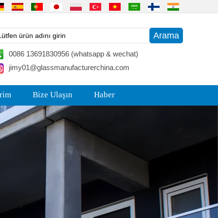
0086 13691830956 (whatsapp & wechat)
jimy01@glassmanufacturerchina.com
irim
Bize Ulaşın
Haber