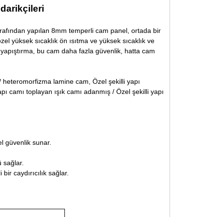
darikçileri
arafından yapılan
8mm temperli cam
panel, ortada bir
özel yüksek sıcaklık ön ısıtma ve yüksek sıcaklık ve
 yapıştırma, bu cam daha fazla güvenlik, hatta cam
 / heteromorfizma lamine cam, Özel şekilli yapı
apı camı toplayan ışık camı adanmış / Özel şekilli yapı
l güvenlik sunar.
 sağlar.
bir caydırıcılık sağlar.