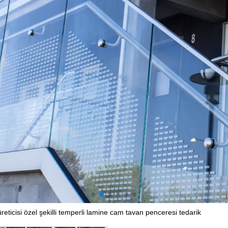
reticisi özel şekilli temperli lamine cam tavan penceresi tedarik