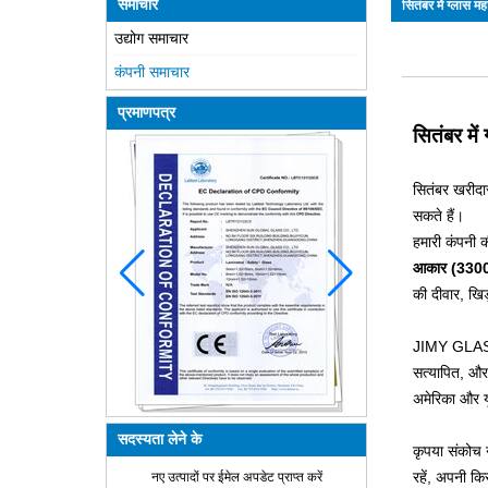
समाचार
सितंबर में ग्लास 
उद्योग समाचार
कंपनी समाचार
प्रमाणपत्र
सितंबर मे
सितंबर खरीदार
सकते हैं।
हमारी कंपनी की
आकार (3300x
की दीवार, खिड
JIMY GLASS क
सत्यापित, और 
अमेरिका और यूर
सदस्यता लेने के
कृपया संकोच 
काँच कैसे बनता है?
रहें, अपनी कि
नए उत्पादों पर ईमेल अपडेट प्राप्त करें