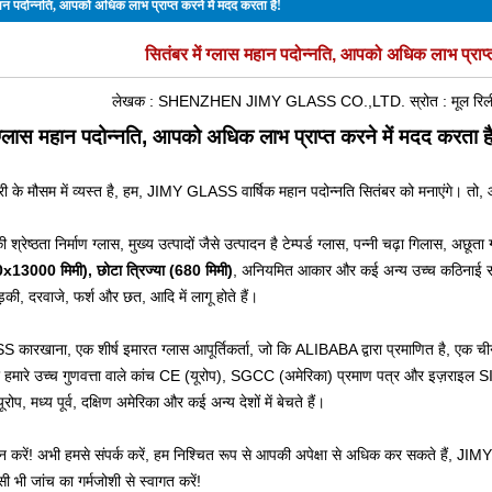
महान पदोन्नति, आपको अधिक लाभ प्राप्त करने में मदद करता है!
सितंबर में ग्लास महान पदोन्नति, आपको अधिक लाभ प्राप्त
लेखक :
SHENZHEN JIMY GLASS CO.,LTD.
स्रोत :
मूल
रि
ं ग्लास महान पदोन्नति, आपको अधिक लाभ प्राप्त करने में मदद करता ह
ी के मौसम में व्यस्त है, हम, JIMY GLASS वार्षिक महान पदोन्नति सितंबर को मनाएंगे। तो,
 श्रेष्ठता निर्माण ग्लास, मुख्य उत्पादों जैसे उत्पादन है
टेम्पर्ड ग्लास
,
पन्नी चढ़ा गिलास
,
अछूता 
13000 मिमी), छोटा त्रिज्या (680 मिमी)
, अनियमित आकार और कई अन्य उच्च कठिनाई संसाधि
़की, दरवाजे, फर्श और छत, आदि में लागू होते हैं।
ारखाना, एक शीर्ष इमारत ग्लास आपूर्तिकर्ता, जो कि ALIBABA द्वारा प्रमाणित है, एक ची
हमारे उच्च गुणवत्ता वाले कांच CE (यूरोप), SGCC (अमेरिका) प्रमाण पत्र और इज़राइल SII 
ोप, मध्य पूर्व, दक्षिण अमेरिका और कई अन्य देशों में बेचते हैं।
न करें! अभी हमसे संपर्क करें, हम निश्चित रूप से आपकी अपेक्षा से अधिक कर सकते हैं, J
सी भी जांच का गर्मजोशी से स्वागत करें!