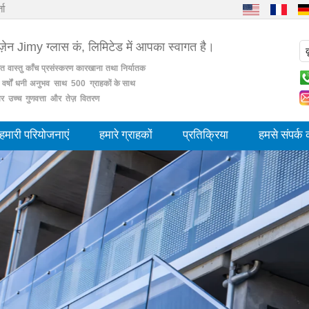
ता
न्ज़ेन Jimy ग्लास कं, लिमिटेड में आपका स्वागत है।
ित
वास्तु
काँच
प्रसंस्करण
कारखाना
तथा
निर्यातक
वर्षों
धनी
अनुभव साथ 500 ग्राहकों के साथ
र उच्च गुणवत्ता और तेज़ वितरण
हमारी परियोजनाएं
हमारे ग्राहकों
प्रतिक्रिया
हमसे संपर्क क