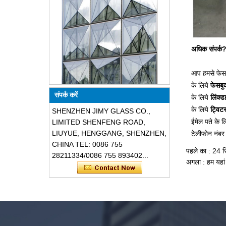
अधिक संपर्क
आप हमसे फेसब
विशेष डिजाइन त्रिभुज आकार संरचनात्मक
के लिये
फेसबु
ध्वनिरोधी प्रतिरोधी ग्लास facades
संपर्क करें
के लिये
लिंक्
के लिये
ट्विट
SHENZHEN JIMY GLASS CO.,
ईमेल पते के
LIMITED SHENFENG ROAD,
LIUYUE, HENGGANG, SHENZHEN,
टेलीफोन नंब
CHINA TEL: 0086 755
पहले का :
24 सि
28211334/0086 755 893402...
अगला :
हम यहां
सुरक्षा 8 मिमी गहरे भूरे रंग का टेम्पर्ड ग्लास,
प्रभाव प्रतिरोधी काले रंग सजावटी गिलास 8
मिमी