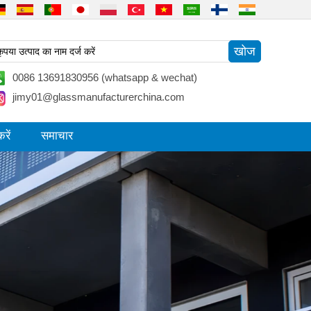
0086 13691830956 (whatsapp & wechat)
jimy01@glassmanufacturerchina.com
रें
समाचार