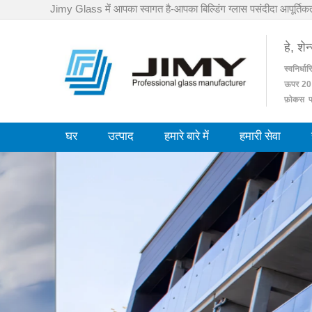
Jimy Glass में आपका स्वागत है-आपका बिल्डिंग ग्लास पसंदीदा आपूर्तिकर्
हे, शे
स्वनिर्धार
ऊपर
20
फ़ोकस प
घर
उत्पाद
हमारे बारे में
हमारी सेवा