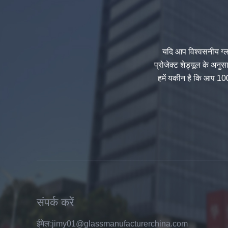
यदि आप विश्वसनीय ग्ला
प्रोजेक्ट शेड्यूल के अन
हमें यकीन है कि आप 100
चीन 88.4 रंग का स्वभाव टुकड़े टुकड़े में
काँच निर्माता, 17.52 मिमी रंगीन PVB टेम्पर्ड
ग्लास आपूर्तिकर्ताओं टुकड़े टुकड़े में
संपर्क करें
ईमेल:
jimy01@glassmanufacturerchina.com