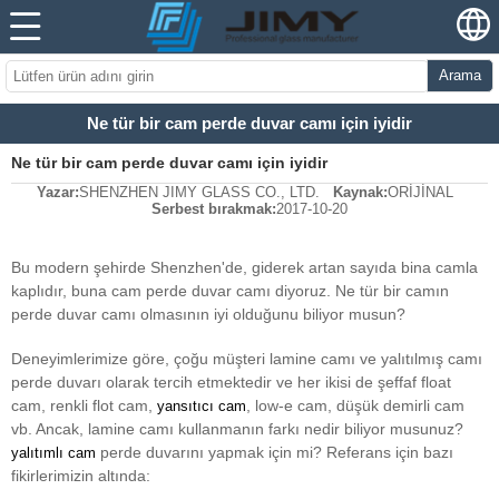
Arama
Ne tür bir cam perde duvar camı için iyidir
Ne tür bir cam perde duvar camı için iyidir
Yazar:
SHENZHEN JIMY GLASS CO., LTD.
Kaynak:
ORİJİNAL
Serbest bırakmak:
2017-10-20
Bu modern şehirde Shenzhen'de, giderek artan sayıda bina camla
kaplıdır, buna cam perde duvar camı diyoruz. Ne tür bir camın
perde duvar camı olmasının iyi olduğunu biliyor musun?
Deneyimlerimize göre, çoğu müşteri lamine camı ve yalıtılmış camı
perde duvarı olarak tercih etmektedir ve her ikisi de şeffaf float
cam, renkli flot cam,
, low-e cam, düşük demirli cam
yansıtıcı cam
vb. Ancak, lamine camı kullanmanın farkı nedir biliyor musunuz?
perde duvarını yapmak için mi? Referans için bazı
yalıtımlı cam
fikirlerimizin altında: