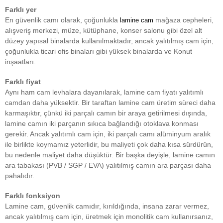
Farklı yer
En güvenlik camı olarak, çoğunlukla
mağaza cepheleri,
lamine cam
alışveriş merkezi, müze, kütüphane, konser salonu gibi özel alt
düzey yapısal binalarda kullanılmaktadır, ancak yalıtılmış cam için,
çoğunlukla ticari ofis binaları gibi yüksek binalarda ve Konut
inşaatları.
Farklı fiyat
Aynı ham cam levhalara dayanılarak, lamine cam fiyatı yalıtımlı
camdan daha yüksektir. Bir taraftan lamine cam üretim süreci daha
karmaşıktır, çünkü iki parçalı camın bir araya getirilmesi dışında,
lamine camın iki parçanın sıkıca bağlandığı otoklava konması
gerekir. Ancak yalıtımlı cam için, iki parçalı camı alüminyum aralık
ile birlikte koymamız yeterlidir, bu maliyeti çok daha kısa sürdürün,
bu nedenle maliyet daha düşüktür. Bir başka deyişle, lamine camın
ara tabakası (PVB / SGP / EVA) yalıtılmış camın ara parçası daha
pahalıdır.
Farklı fonksiyon
Lamine cam, güvenlik camıdır, kırıldığında, insana zarar vermez,
ancak yalıtılmış cam için, üretmek için monolitik cam kullanırsanız,