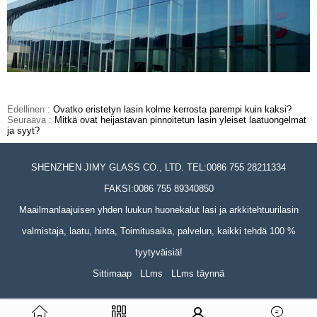
Edellinen :
Ovatko eristetyn lasin kolme kerrosta parempi kuin kaksi?
Seuraava :
Mitkä ovat heijastavan pinnoitetun lasin yleiset laatuongelmat
ja syyt?
SHENZHEN JIMY GLASS CO., LTD. TEL:0086 755 28211334
FAKSI:0086 755 89340850
Maailmanlaajuisen yhden luukun huonekalut lasi ja arkkitehtuurilasin
valmistaja, laatu, hinta, Toimitusaika, palvelun, kaikki tehdä 100 %
tyytyväisiä!
Sittimaap
LLms
LLms täynnä