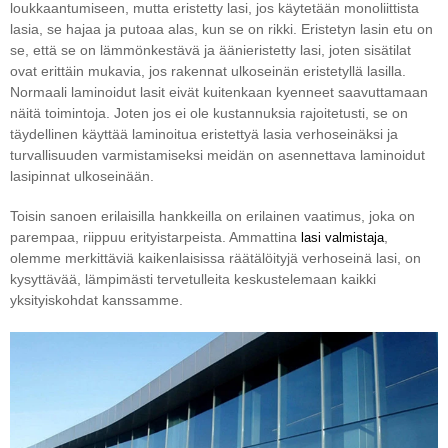
loukkaantumiseen, mutta eristetty lasi, jos käytetään monoliittista
lasia, se hajaa ja putoaa alas, kun se on rikki. Eristetyn lasin etu on
se, että se on lämmönkestävä ja äänieristetty lasi, joten sisätilat
ovat erittäin mukavia, jos rakennat ulkoseinän eristetyllä lasilla.
Normaali laminoidut lasit eivät kuitenkaan kyenneet saavuttamaan
näitä toimintoja. Joten jos ei ole kustannuksia rajoitetusti, se on
täydellinen käyttää laminoitua eristettyä lasia verhoseinäksi ja
turvallisuuden varmistamiseksi meidän on asennettava laminoidut
lasipinnat ulkoseinään.
Toisin sanoen erilaisilla hankkeilla on erilainen vaatimus, joka on
parempaa, riippuu erityistarpeista. Ammattina
,
lasi valmistaja
olemme merkittäviä kaikenlaisissa räätälöityjä verhoseinä lasi, on
kysyttävää, lämpimästi tervetulleita keskustelemaan kaikki
yksityiskohdat kanssamme.