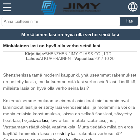
Hae
Minkälainen lasi on hyvä olla verho seinä lasi
Minkälainen lasi on hyvä olla verho seinä lasi
Kirjoittaja:
SHENZHEN JIMY GLASS CO., LTD.
Lähde:
ALKUPERÄINEN
Vapauttaa:
2017-10-20
Shenzhenissä tämä moderni kaupunki, yhä useammat rakennukset
on peitetty lasilla, me kutsumme niitä lasi verho seinä lasi. Tiedätkö,
millaista lasia on hyvä olla verho seinä lasi?
Kokemuksemme mukaan useimmat asiakkaat mieluummin ovat
laminoidut lasit ja eristetty lasi verhoseinäksi, ja molemmilla voi olla
monia erilaisia ​​koostumuksia, joissa on selkeä float-lasi, sävytetty
float-lasi,
, low-e-lasi, matala rauta-lasi, jne.,
heijastava lasi
Vastaamaan räätälöityjä vaatimuksia. Mutta tiedätkö mikä on eroa
käyttää laminoitua lasia ja
rakentaa verhoseinä?
eristetty lasi