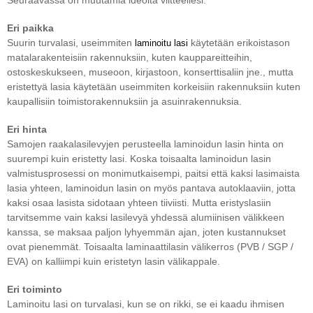
Seuraavassa on muutamia ideoita viitteellesi:
Eri paikka
Suurin turvalasi, useimmiten
käytetään erikoistason
laminoitu lasi
matalarakenteisiin rakennuksiin, kuten kauppareitteihin,
ostoskeskukseen, museoon, kirjastoon, konserttisaliin jne., mutta
eristettyä lasia käytetään useimmiten korkeisiin rakennuksiin kuten
kaupallisiin toimistorakennuksiin ja asuinrakennuksia.
Eri hinta
Samojen raakalasilevyjen perusteella laminoidun lasin hinta on
suurempi kuin eristetty lasi. Koska toisaalta laminoidun lasin
valmistusprosessi on monimutkaisempi, paitsi että kaksi lasimaista
lasia yhteen, laminoidun lasin on myös pantava autoklaaviin, jotta
kaksi osaa lasista sidotaan yhteen tiiviisti. Mutta eristyslasiin
tarvitsemme vain kaksi lasilevyä yhdessä alumiinisen välikkeen
kanssa, se maksaa paljon lyhyemmän ajan, joten kustannukset
ovat pienemmät. Toisaalta laminaattilasin välikerros (PVB / SGP /
EVA) on kalliimpi kuin eristetyn lasin välikappale.
Eri toiminto
Laminoitu lasi on turvalasi, kun se on rikki, se ei kaadu ihmisen