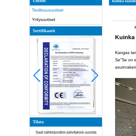
Uutiset
Kuinka räätälöi
Teollisuusuutiset
Yritysuutiset
K
Sertifikaatit
Kuinka 
Kangas lam
Se
”
Se on e
asuinrakenn
Tilata
Saat sähköpostiisi päivityksiä uusista