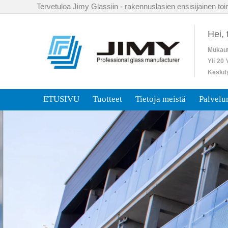
Tervetuloa Jimy Glassiin - rakennuslasien ensisijainen toim
Hei,
Mukaut
Yli
20
Keskit
ETUSIVU
Tuotteet
Tietoja meistä
Palvel