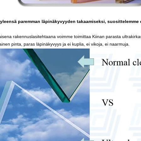
, yleensä paremman läpinäkyvyyden takaamiseksi, suosittelemme er
sena rakennuslasitehtaana voimme toimittaa Kiinan parasta ultrakirkas
sainen pinta, paras läpinäkyvyys ja ei kuplia, ei vikoja, ei naarmuja.