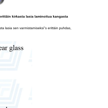
ittäin kirkasta lasia laminoitua kangasta
ta lasia sen varmistamiseksi
”
s erittäin puhdas,