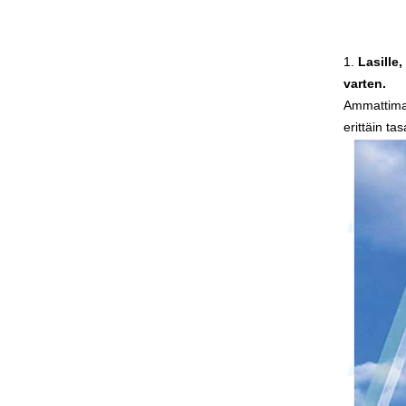
Turvallisuus 8mm tummanharmaa
karkaistu lasi, iskunkestävä musta
väri koristeellinen lasi 8mm
1.
Lasille
varten.
Ammattimai
erittäin ta
Kiina 88.4 värillinen laminoitua
karkaistua valmistajat, 17.52mm
värilliset PVB karkaistu laminoitu
lasi toimittajat