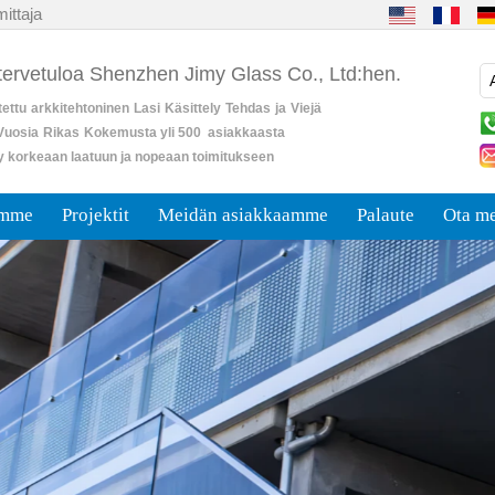
ittaja
 tervetuloa Shenzhen Jimy Glass Co., Ltd:hen.
ettu
arkkitehtoninen
Lasi
Käsittely
Tehdas
ja
Viejä
Vuosia
Rikas
Kokemusta yli 500 asiakkaasta
y korkeaan laatuun ja nopeaan toimitukseen
umme
Projektit
Meidän asiakkaamme
Palaute
Ota me