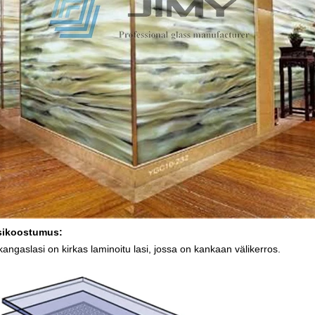
sikoostumus:
angaslasi on kirkas laminoitu lasi, jossa on kankaan välikerros.