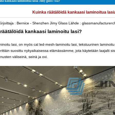
dä kankaasi laminoitua lasia Jimy glass: ssä?
Kuinka räätälöidä kankaasi laminoitua lasi
irjoittaja :
Bernice - Shenzhen Jimy Glass
Lähde :
glassmanufacturerc
räätälöidä kankaasi laminoitu lasi?
inoitu lasi
, on myös cal led-mesh-laminoitu lasi, tekstuurinen laminoitu 
rittäin suosittu nykyaikaisessa elämässämme, jota käytetään laajalti sisu
usten väliseinä, seinä ja ovi.