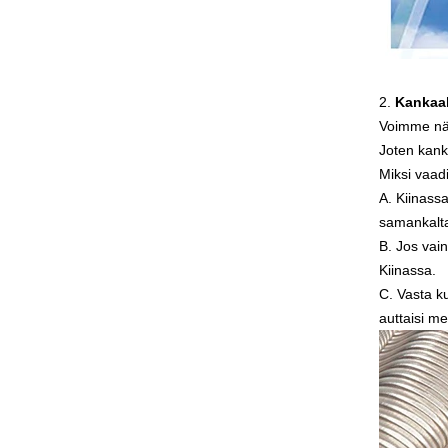
8mm kirkas karkaistu lasi
hinta,tehtaan hinta kirkas
karkaistu lasi viejien,Kiina
2.
Kankaal
valmistajat 8mm kirkas karkaistu
lasi
Voimme näh
Joten kank
Miksi vaad
A.
Kiinassa
samankaltai
B.
Jos vain
Kiinassa.
C.
Vasta k
Top tehtaan Tukkuhintojen 6mm
auttaisi me
selkeä Float lasi valmistajan