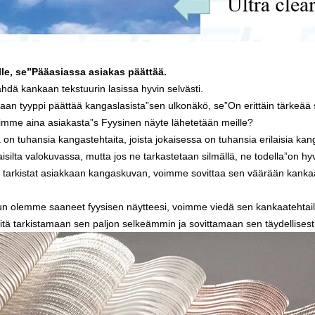
le, se
”
Pääasiassa asiakas päättää.
dä kankaan tekstuurin lasissa hyvin selvästi.
aan tyyppi päättää kangaslasista
”
sen ulkonäkö, se
”
On erittäin tärkeää
imme aina asiakasta
”
s Fyysinen näyte lähetetään meille?
 on tuhansia kangastehtaita, joista jokaisessa on tuhansia erilaisia ​​ka
silta valokuvassa, mutta jos ne tarkastetaan silmällä, ne todella
”
on hyv
 tarkistat asiakkaan kangaskuvan, voimme sovittaa sen väärään kankaas
un olemme saaneet fyysisen näytteesi, voimme viedä sen kankaatehtail
itä tarkistamaan sen paljon selkeämmin ja sovittamaan sen täydellisesti