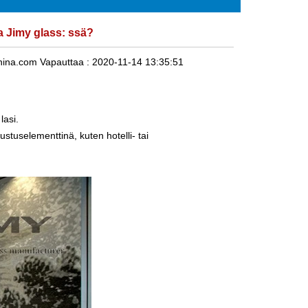
a Jimy glass: ssä?
hina.com
Vapauttaa :
2020-11-14 13:35:51
lasi.
stuselementtinä, kuten hotelli- tai