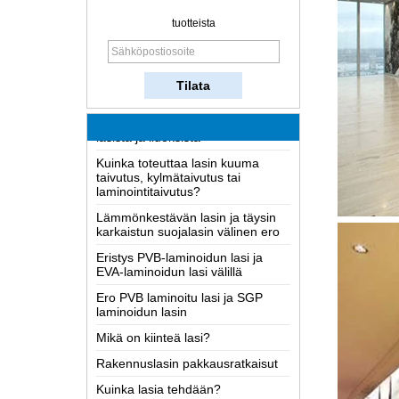
Kuinka lasia tehdään?
tuotteista
Miten kaksisuuntainen peili toimii?
Kattavin Tietoa LOW-E lasi
Mahdolliset syyt laminoidusta
lasista ja liuoksista
Kuinka toteuttaa lasin kuuma
taivutus, kylmätaivutus tai
laminointitaivutus?
Lämmönkestävän lasin ja täysin
karkaistun suojalasin välinen ero
Eristys PVB-laminoidun lasi ja
EVA-laminoidun lasi välillä
Ero PVB laminoitu lasi ja SGP
laminoidun lasin
Mikä on kiinteä lasi?
Rakennuslasin pakkausratkaisut
Kuinka lasia tehdään?
Miten kaksisuuntainen peili toimii?