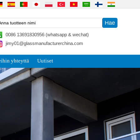
0086 13691830956 (whatsapp & wechat)
jimy01@glassmanufacturerchina.com
ihin yhteyttä
Uutiset