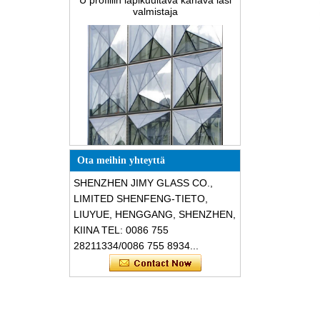
Erikoisrakenteiset
kolmionmuotoiset rakenteelliset
Ota meihin yhteyttä
äänieristykset särkymätön lasi-
julkisivut
SHENZHEN JIMY GLASS CO.,
LIMITED SHENFENG-TIETO,
LIUYUE, HENGGANG, SHENZHEN,
KIINA TEL: 0086 755
28211334/0086 755 8934...