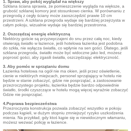
1. Spraw, aby pokój wyglądał na większy
Szklana ściana sprawia, że ​​pomieszczenie wygląda na większe, a
grubość szklanej komory jest stosunkowo cienka. W porównaniu z
przegrodą z cegły ściany może zaoszczędzić prawie 10 cm
przestrzeni. A szklana przegroda wydaje się bardziej przejrzysta w
całym pokoju, wizualnie wydaje się bardziej przestronna.
2. Oszczędzaj energię elektryczną
Niektórzy goście są przyzwyczajeni do snu przez całą noc, kiedy
otwierają światło w łazience, jeśli hotelowa łazienka jest podobna
do szkła, nie wyłącza światła, co wpłynie na sen gości. Dlatego, jeśli
szklana przegroda, światło może być widoczne jako led, możesz
poprosić gości, aby zgasili światła, oszczędzając elektryczność.
3. Aby pomóc w sprzątaniu domu
Łazienka hotelowa na ogół nie ma okien, jeśli przez oświetlenie,
cienie w niektórych miejscach, personel sprzątający w hotelu nie
będzie w stanie zobaczyć, gdzie nie posprzątać, a zastosowanie
przezroczystego projektu, łazienka będzie bardzo odpowiednie
światło, środki czyszczące w hotelu mogą więcej wyraźnie zobaczyć
Gdzie nie posprzątać.
4.Poprawa bezpieczeństwa
Przezroczysta konstrukcja pozwala zobaczyć wszystko w pokoju
podczas kąpieli, w dużym stopniu zmniejszyć ryzyko uszkodzenia
mienia. Na przykład, gdy ktoś kąpie się w niewidocznym włamaniu,
możesz wezwać policję w łazience.