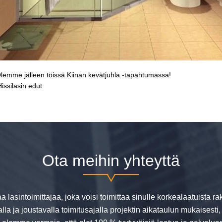
lemme jälleen töissä Kiinan kevätjuhla -tapahtumassa!
Hissilasin edut
Ota meihin yhteyttä
aa lasintoimittajaa, joka voisi toimittaa sinulle korkealaatuista 
alla ja joustavalla toimitusajalla projektin aikataulun mukaisesti,