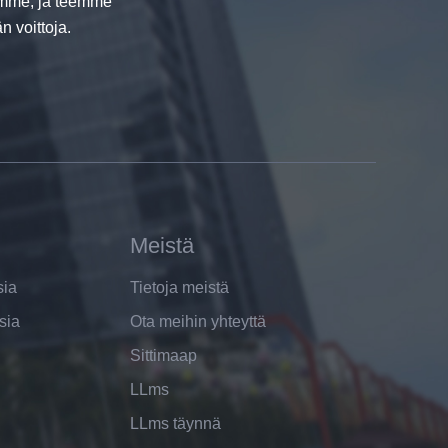
uamme, ja teemme
 voittoja.
Meistä
sia
Tietoja meistä
sia
Ota meihin yhteyttä
Sittimaap
LLms
LLms täynnä