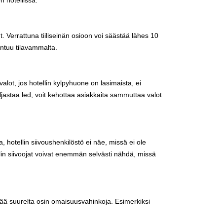
 hotellissa.
Verrattuna tiiliseinän osioon voi säästää lähes 10
untuu tilavammalta.
ot, jos hotellin kylpyhuone on lasimaista, ei
ljastaa led, voit kehottaa asiakkaita sammuttaa valot
a, hotellin siivoushenkilöstö ei näe, missä ei ole
llin siivoojat voivat enemmän selvästi nähdä, missä
ää suurelta osin omaisuusvahinkoja. Esimerkiksi
.