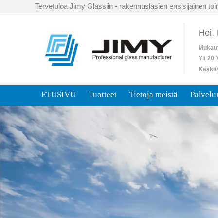
Tervetuloa Jimy Glassiin - rakennuslasien ensisijainen toim
Hei,
Mukaut
Yli
20
Keskit
ETUSIVU
Tuotteet
Tietoja meistä
Palvel