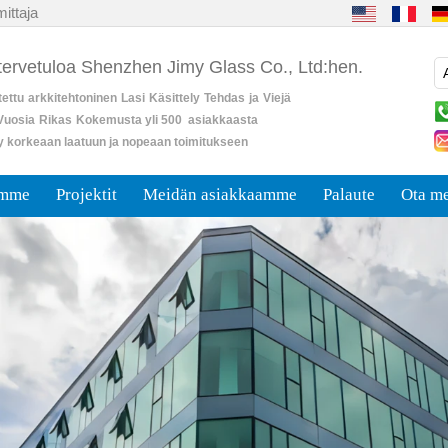
ittaja
 tervetuloa Shenzhen Jimy Glass Co., Ltd:hen.
ettu
arkkitehtoninen
Lasi
Käsittely
Tehdas
ja
Viejä
Vuosia
Rikas
Kokemusta yli 500 asiakkaasta
y korkeaan laatuun ja nopeaan toimitukseen
umme
Projektit
Meidän asiakkaamme
Palaute
Ota me