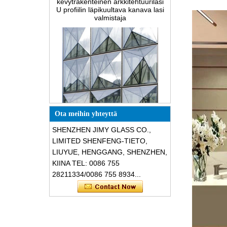
Erikoisrakenteiset
Ota meihin yhteyttä
kolmionmuotoiset rakenteelliset
äänieristykset särkymätön lasi-
SHENZHEN JIMY GLASS CO.,
julkisivut
LIMITED SHENFENG-TIETO,
LIUYUE, HENGGANG, SHENZHEN,
KIINA TEL: 0086 755
28211334/0086 755 8934...