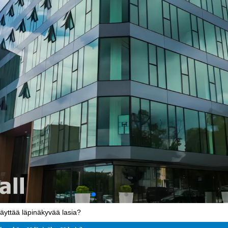
käyttää läpinäkyvää lasia?