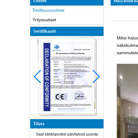
Uutiset
Miksi hotelli h
Teollisuusuutiset
Yritysuutiset
Sertifikaatit
Miksi halu
näkökulmast
sammutetaa
Tilata
Saat sähköpostiisi päivityksiä uusista