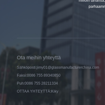
milloin tahansa
parhaamme
8mm kirkas karkaistu lasi
hinta,tehtaan hinta kirkas
karkaistu lasi viejien,Kiina
valmistajat 8mm kirkas karkaistu
lasi
Ota meihin yhteyttä
Sähköposti:
jimy01@glassmanufacturerchina.com
Faksi:
0086 755 89340850
Top tehtaan Tukkuhintojen 6mm
selkeä Float lasi valmistajan
Puh:
0086 755 28211334
OTTAA YHTEYTTÄ:
Kiky