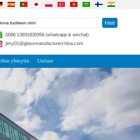
0086 13691830956 (whatsapp & wechat)
jimy01@glassmanufacturerchina.com
ihin yhteyttä
Uutiset