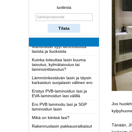
tuotteista
Kuinka lasia tehdään?
Miten kaksisuuntainen peili toimii?
Kattavin Tietoa LOW-E lasi
Mahdolliset syyt laminoidusta
lasista ja liuoksista
Kuinka toteuttaa lasin kuuma
taivutus, kylmätaivutus tai
laminointitaivutus?
Lämmönkestävän lasin ja täysin
karkaistun suojalasin välinen ero
Eristys PVB-laminoidun lasi ja
EVA-laminoidun lasi välillä
Ero PVB laminoitu lasi ja SGP
laminoidun lasin
Jos huoleh
Mikä on kiinteä lasi?
kylpyhuonee
Rakennuslasin pakkausratkaisut
Kuinka lasia tehdään?
Tänään,
J