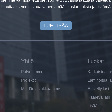
, olemme varmoja, että olet 100 % tyytyväisiä laatua ja palvel
 auttaaksemme sinua vähentämään kustannuksia ja lisäämään
LUE LISÄÄ
Yhtiö
Luokat
Palvelumme
Karkaistua la
Projektit
Laminoitua la
Meidän asiakkaamme
Eristetty lasi
Kaareva lasi
Lisää