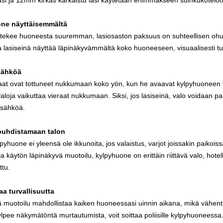
asi
ja
12mm kirkas karkaistu lasi
käytetään enimmäkseen suihkukoteloon
one näyttäisemmältä
 tekee huoneesta suuremman, lasiosaston paksuus on suhteellisen ohut. 
Ja lasiseinä näyttää läpinäkyvämmältä koko huoneeseen, visuaalisesti t
sähköä
raat ovat tottuneet nukkumaan koko yön, kun he avaavat kylpyhuoneen val
loja vaikuttaa vieraat nukkumaan. Siksi, jos lasiseinä, valo voidaan pa
 sähköä.
 puhdistamaan talon
lpyhuone ei yleensä ole ikkunoita, jos valaistus, varjot joissakin paikoiss
a käytön läpinäkyvä muotoilu, kylpyhuone on erittäin riittävä valo, hote
ttu.
a turvallisuutta
 muotoilu mahdollistaa kaiken huoneessasi uinnin aikana, mikä vähent
ylpee näkymätöntä murtautumista, voit soittaa poliisille kylpyhuoneessa