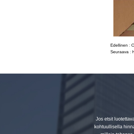
Turvallisuus 8mm tummanharmaa
karkaistu lasi, iskunkestävä musta
väri koristeellinen lasi 8mm
Edellinen :
O
Seuraava :
Kiina 88.4 värillinen laminoitua
karkaistua valmistajat, 17.52mm
värilliset PVB karkaistu laminoitu
lasi toimittajat
Jos etsit luotettav
kohtuullisella hinn