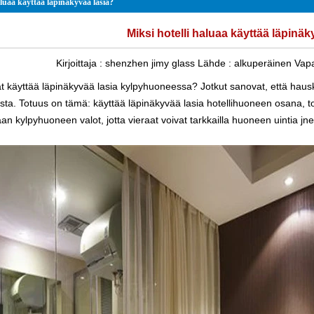
aluaa käyttää läpinäkyvää lasia?
Miksi hotelli haluaa käyttää läpinäk
Kirjoittaja :
shenzhen jimy glass
Lähde :
alkuperäinen
Vapa
at käyttää läpinäkyvää lasia kylpyhuoneessa? Jotkut sanovat, että hausk
a. Totuus on tämä: käyttää läpinäkyvää lasia hotellihuoneen osana, tois
n kylpyhuoneen valot, jotta vieraat voivat tarkkailla huoneen uintia jne