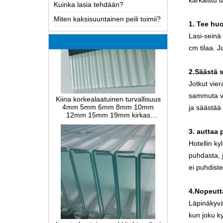
karkaistu l
Miten kaksisuuntainen peili toimii?
Kattavin Tietoa LOW-E lasi
1. Tee hu
Mahdolliset syyt laminoidusta
Lasi-seinä
lasista ja liuoksista
cm tilaa. 
Kuinka toteuttaa lasin kuuma
taivutus, kylmätaivutus tai
laminointitaivutus?
2.Säästä 
Kiina korkealaatuinen turvallisuus
Lämmönkestävän lasin ja täysin
Jotkut vie
4mm 5mm 6mm 8mm 10mm
karkaistun suojalasin välinen ero
sammuta va
12mm 15mm 19mm kirkas
Eristys PVB-laminoidun lasi ja
karkaistu reeded viilutettu la-wave
ja säästää
EVA-laminoidun lasi välillä
kylkilasin valmistajat
Ero PVB laminoitu lasi ja SGP
3. auttaa
laminoidun lasin
Hotellin ky
Mikä on kiinteä lasi?
puhdasta, j
Rakennuslasin pakkausratkaisut
ei puhdiste
4.Nopeutta
Läpinäkyvä
kevytrakenteinen arkkitehtuurilasi
U profiilin läpikuultava kanava lasi
kun joku k
valmistaja