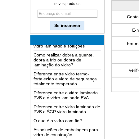
Como funciona um espelho
novos produtos
bidirecional?
Conta
O mais completo conhecimento
do vidro LOW-E
E-m
Possíveis causas de defeitos em
vidro laminado e soluções
Empr
Como realizar dobra a quente,
dobra a frio ou dobra de
laminação do vidro?
Diferença entre vidro termo-
fortalecido e vidro de segurança
verif
totalmente temperado
Diferença entre o vidro laminado
PVB e o vidro laminado EVA
Diferença entre vidro laminado de
PVB e SGP vidro laminado
O que é o vidro com fio?
As soluções de embalagem para
vidro de construção
Como é feito o vidro?