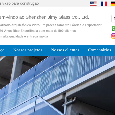
e vidro para construção
bem-vindo ao Shenzhen Jimy Glass Co., Ltd.
alizado
arquitetônico
Vidro
Em processamento
Fábrica
e
Exportador
20
Anos
Rico
Experiência com mais de 500 clientes
m alta qualidade e entrega rápida
iço
Nossos projetos
Nossos clientes
Comentários