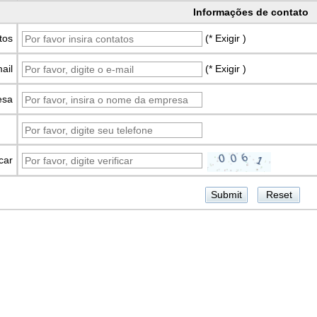
Informações de contato
tos
(* Exigir )
ail
(* Exigir )
esa
icar