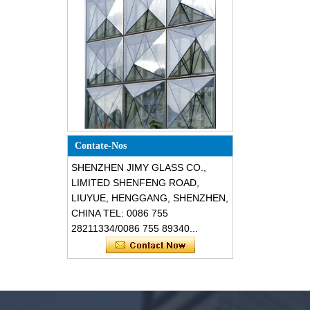
Design especial triângulo forma
estrutural fachadas de vidro
resistentes à prova de choque
Contate-Nos
SHENZHEN JIMY GLASS CO.,
LIMITED SHENFENG ROAD,
LIUYUE, HENGGANG, SHENZHEN,
CHINA TEL: 0086 755
28211334/0086 755 89340...
Segurança 8mm de vidro
temperado cinza escuro, vidro