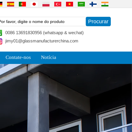
0086 13691830956 (whatsapp & wechat)
jimy01@glassmanufacturerchina.com
Contate-nos
Notícia