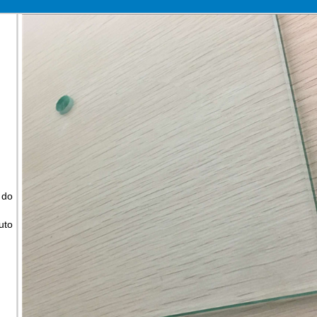
 do
uto