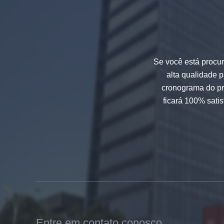
decorativo de cor preta resistente
a impactos 8mm
Se você está procur
alta qualidade 
cronograma do pr
ficará 100% satis
China 88.4 de vidro laminado
temperado colorido Fabricantes,
17,52 mm colorido PVB
temperado laminado vidro
fornecedores
Entre em contato conosco