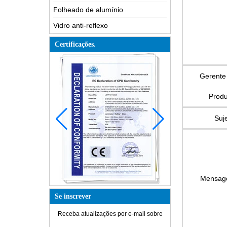
Folheado de alumínio
Vidro anti-reflexo
Certificações.
Gerente
Produ
Suje
Mensa
Se inscrever
Receba atualizações por e-mail sobre
Como é feito o vidro?