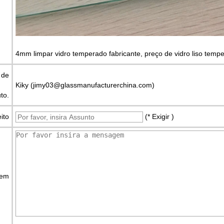
4mm limpar vidro temperado fabricante, preço de vidro liso tem
 de
Kiky (jimy03@glassmanufacturerchina.com)
to.
ito
(* Exigir )
gem