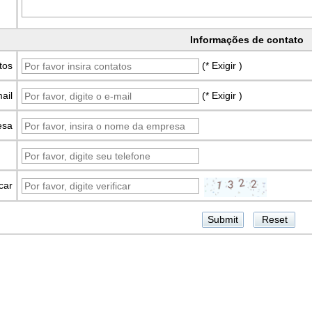
Informações de contato
tos
(* Exigir )
ail
(* Exigir )
esa
icar