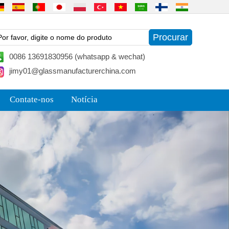
0086 13691830956 (whatsapp & wechat)
jimy01@glassmanufacturerchina.com
Contate-nos
Notícia