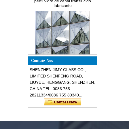
Design especial triângulo forma
Contate-Nos
estrutural fachadas de vidro
resistentes à prova de choque
SHENZHEN JIMY GLASS CO.,
LIMITED SHENFENG ROAD,
LIUYUE, HENGGANG, SHENZHEN,
CHINA TEL: 0086 755
28211334/0086 755 89340...