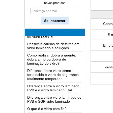
novos produtos
Como é feito o vidro?
Como funciona um espelho
bidirecional?
O mais completo conhecimento
Conta
do vidro LOW-E
E-m
Possíveis causas de defeitos em
vidro laminado e soluções
Empr
Como realizar dobra a quente,
dobra a frio ou dobra de
laminação do vidro?
Diferença entre vidro termo-
fortalecido e vidro de segurança
verif
totalmente temperado
Diferença entre o vidro laminado
PVB e o vidro laminado EVA
Diferença entre vidro laminado de
PVB e SGP vidro laminado
O que é o vidro com fio?
As soluções de embalagem para
vidro de construção