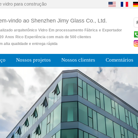
e vidro para construção
bem-vindo ao Shenzhen Jimy Glass Co., Ltd.
alizado
arquitetônico
Vidro
Em processamento
Fábrica
e
Exportador
20
Anos
Rico
Experiência com mais de 500 clientes
m alta qualidade e entrega rápida
iço
Nossos projetos
Nossos clientes
Comentários