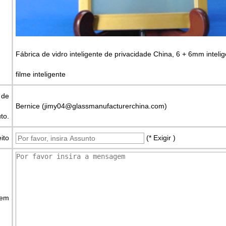
Fábrica de vidro inteligente de privacidade China, 6 + 6mm intel
filme inteligente
 de
Bernice (jimy04@glassmanufacturerchina.com)
to.
ito
(* Exigir )
gem