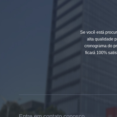
Segurança 8mm de vidro
temperado cinza escuro, vidro
decorativo de cor preta resistente
a impactos 8mm
Se você está procur
alta qualidade 
cronograma do pr
ficará 100% satis
China 88.4 de vidro laminado
temperado colorido Fabricantes,
17,52 mm colorido PVB
temperado laminado vidro
fornecedores
Entre em contato conosco