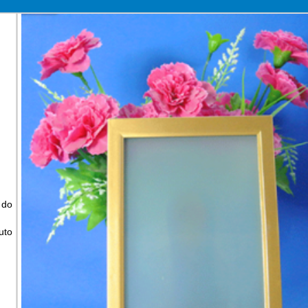
 do
uto