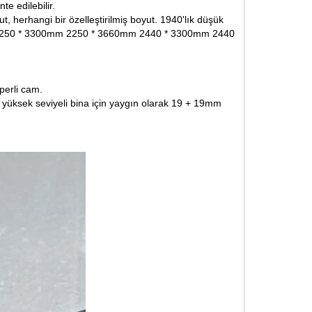
e edilebilir.
herhangi bir özelleştirilmiş boyut. 1940'lık düşük
m 2250 * 3300mm 2250 * 3660mm 2440 * 3300mm 2440
perli cam.
i yüksek seviyeli bina için yaygın olarak 19 + 19mm