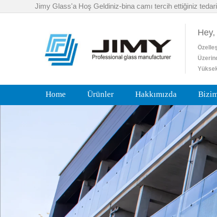
Jimy Glass'a Hoş Geldiniz-bina camı tercih ettiğiniz tedari
Hey,
Özelleş
Üzerin
Yüksek
Home
Ürünler
Hakkımızda
Bizi