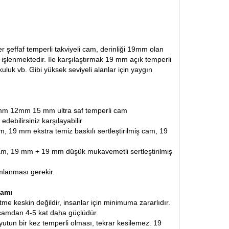
şeffaf temperli takviyeli cam, derinliği 19mm olan
e işlenmektedir. İle karşılaştırmak
19 mm açık temperli
rkuluk vb. Gibi yüksek seviyeli alanlar için yaygın
 10mm 12mm
15 mm ultra saf temperli cam
ebilirsiniz karşılayabilir
, 19 mm ekstra temiz baskılı sertleştirilmiş cam, 19
am, 19 mm + 19 mm düşük mukavemetli sertleştirilmiş
mlanması gerekir.
camı
me keskin değildir, insanlar için minimuma zararlıdır.
 camdan 4-5 kat daha güçlüdür.
tun bir kez temperli olması, tekrar kesilemez. 19