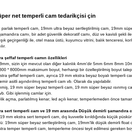
er net temperli cam tedarikçisi çin
arlak temperli cam, 19mm ultra beyaz sertleştirilmiş cam, 19mm süper 
şamandıra camı, bir adet güvenlik dekoratif camı, düz ve kavisli şekli il
ışık geçirgenliği ile, otel masa üstü, kuyumcu vitrini, balık tenceresi, ko
lır.
a şeffaf temperli camın özellikleri
: 19mm, sizin için mevcut olan diğer kalınlık 4mm'dir 5mm 6mm 8mm
300 * 8000mm maksimum boyut, herhangi bir özelleştirilmiş boyut talep ed
tra şeffaf temperli cam, ayrıca 19 mm ekstra beyaz boyalı temperli cam
ir asitli aşındırılmış temperli cam vb. Olarak da yapılabilir.
lenmiş, 19 mm süper beyaz temperli cam, 19 mm süper beyaz ısınmış c
b. Gibi işlenmiş camlar için.
lik açma, parlatılmış kenar, led açılı kenar, temperlemeden önce tama
a sert temperli cam ve 19 mm arasında
Düşük demirli şamandıra 
 19 mm ekstra sert temperli cam, dış kuvvetle kırıldığında küçük püskürt
ü: 19mm süper beyaz sertleştirilmiş cam, 19mm'lik düşük demirli float
ra temper temperli cam, temperleme öncesi teyit edilmesi gereken boyu