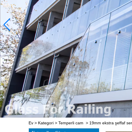
Ev
>
Kategori
>
Temperli cam
>
19mm ekstra şeffaf sert