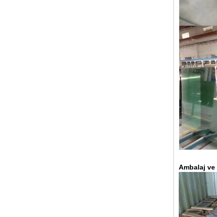
dekoratif cam 8mm
Çin 88.4 renkli temperli lamine
cam üreticileri, 17.52mm renkli
PVB temperli lamine cam
tedarikçiler
Ambalaj ve