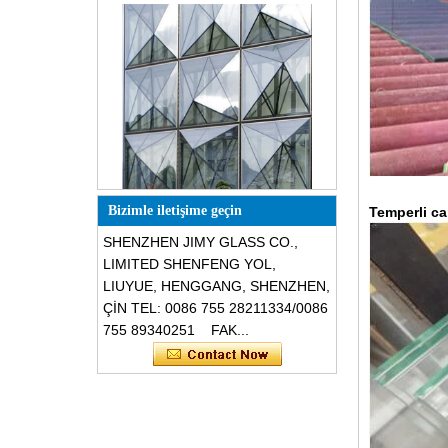
Özel tasarım üçgen şekli yapısal
ses geçirmez paramparça
dayanıklı cam cepheler
Bizimle iletişime geçin
Temperli c
SHENZHEN JIMY GLASS CO.,
LIMITED SHENFENG YOL,
LIUYUE, HENGGANG, SHENZHEN,
ÇİN TEL: 0086 755 28211334/0086
755 89340251 FAK...
Güvenlik 8mm koyu gri temperli
cam, darbeye dayanıklı siyah renk