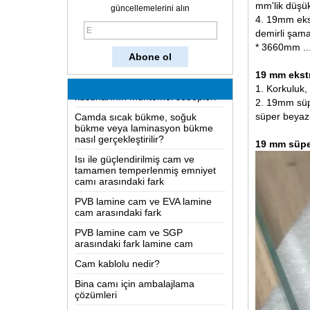
Cam nasıl yapılır?
mm'lik düşük
güncellemelerini alın
4. 19mm ekst
İki yönlü ayna nasıl çalışır?
demirli şam
En kapsamlı bilgi LOW-E cam
* 3660mm ..
Lamine camlarda ve çözelti
kusurlarının muhtemel sebepleri
19 mm ekstr
1. Korkuluk,
Camda sıcak bükme, soğuk
2. 19mm süpe
bükme veya laminasyon bükme
nasıl gerçekleştirilir?
süper beyaz 
Isı ile güçlendirilmiş cam ve
19 mm süper
tamamen temperlenmiş emniyet
camı arasındaki fark
PVB lamine cam ve EVA lamine
cam arasındaki fark
PVB lamine cam ve SGP
arasındaki fark lamine cam
Cam kablolu nedir?
Bina camı için ambalajlama
çözümleri
Cam nasıl yapılır?