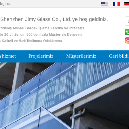
kçiniz
 Shenzhen Jimy Glass Co., Ltd.'ye hoş geldiniz.
tirilmiş
Mimari
Bardak
İşleme
Fabrika
ve
İhracatçı
de
20
yıl
Zengin
500'den fazla Müşteriyle Deneyim
 Kaliteli ve Hızlı Teslimata Odaklanma
m hizmet
Projelerimiz
Müşterilerimiz
Geri bild