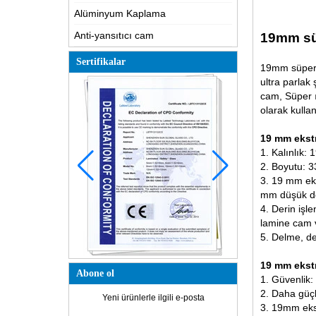
Alüminyum Kaplama
Anti-yansıtıcı cam
19mm süp
Sertifikalar
19mm süper p
ultra parlak 
cam
, Süper 
olarak kullanı
19 mm ekstr
1. Kalınlık
2. Boyutu: 3
3. 19 mm eks
mm düşük dem
4. Derin iş
lamine cam v
5. Delme, de
19 mm ekstr
Abone ol
1. Güvenlik:
2. Daha güçl
Yeni ürünlerle ilgili e-posta
3. 19mm ekst