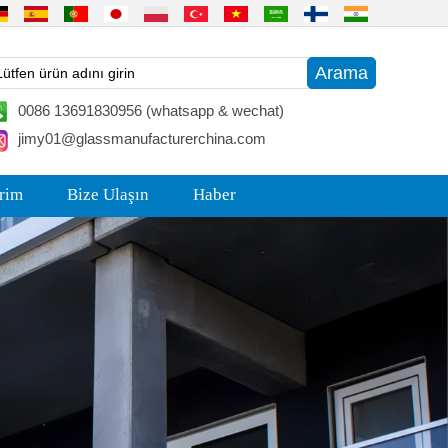
0086 13691830956 (whatsapp & wechat)
jimy01@glassmanufacturerchina.com
irim
Bize Ulaşın
Haber