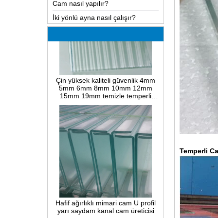
İki yönlü ayna nasıl çalışır?
En kapsamlı bilgi LOW-E cam
Lamine camlarda ve çözelti
kusurlarının muhtemel sebepleri
Camda sıcak bükme, soğuk
bükme veya laminasyon bükme
Çin yüksek kaliteli güvenlik 4mm
nasıl gerçekleştirilir?
5mm 6mm 8mm 10mm 12mm
15mm 19mm temizle temperli
Isı ile güçlendirilmiş cam ve
kamış yivli la-dalga nervürlü cam
tamamen temperlenmiş emniyet
üreticileri
camı arasındaki fark
PVB lamine cam ve EVA lamine
cam arasındaki fark
PVB lamine cam ve SGP
arasındaki fark lamine cam
Temperli Ca
Cam kablolu nedir?
Bina camı için ambalajlama
çözümleri
Hafif ağırlıklı mimari cam U profil
yarı saydam kanal cam üreticisi