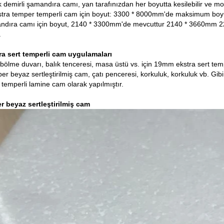
 demirli şamandıra camı, yan tarafınızdan her boyutta kesilebilir ve mont
ra temper temperli cam için boyut: 3300 * 8000mm'de maksimum boyut, 
andıra camı için boyut, 2140 * 3300mm'de mevcuttur 2140 * 3660m
.
a sert temperli cam uygulamaları
 bölme duvarı, balık tenceresi, masa üstü vs. için 19mm ekstra sert tem
r beyaz sertleştirilmiş cam, çatı penceresi, korkuluk, korkuluk vb. Gib
temperli lamine cam olarak yapılmıştır.
 beyaz sertleştirilmiş cam