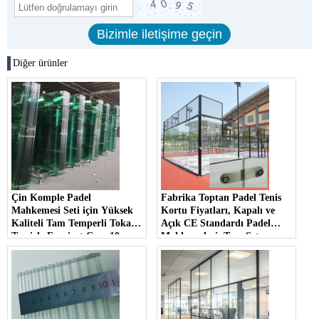
Diğer ürünler
Çin Komple Padel
Fabrika Toptan Padel Tenis
Mahkemesi Seti için Yüksek
Kortu Fiyatları, Kapalı ve
Kaliteli Tam Temperli Tokak
Açık CE Standardı Padel
Temizle Emniyet Cam 10mm
Mahkemeleri, Tam Set
12mm
Komple 10mm 12mm Temizle
Temperli Cam Padel
Mahkemesi; Çin'de Sıcak
Satış Taşınabilir Panoramik
Padel Mahkemesi