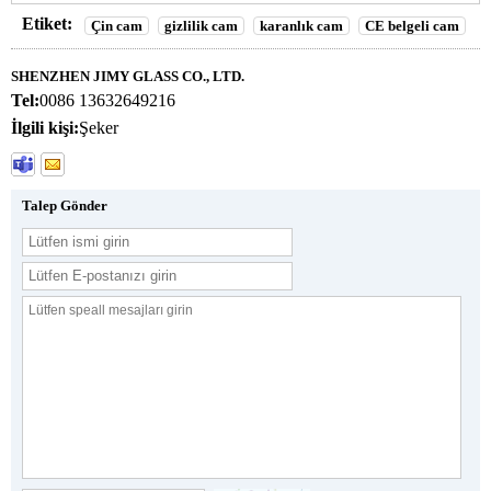
Etiket:
Çin cam
gizlilik cam
karanlık cam
CE belgeli cam
SHENZHEN JIMY GLASS CO., LTD.
Tel:
0086 13632649216
İlgili kişi:
Şeker
Talep Gönder