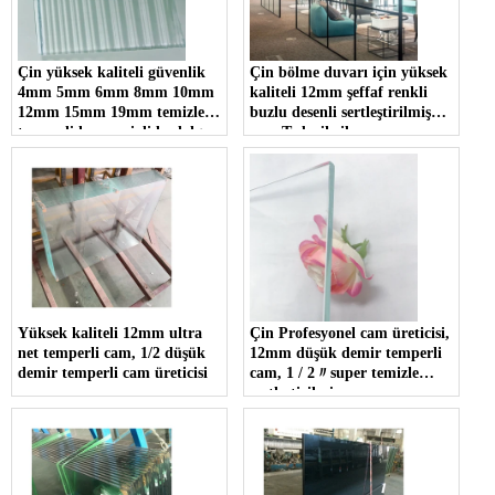
Çin yüksek kaliteli güvenlik
Çin bölme duvarı için yüksek
4mm 5mm 6mm 8mm 10mm
kaliteli 12mm şeffaf renkli
12mm 15mm 19mm temizle
buzlu desenli sertleştirilmiş
temperli kamış yivli la-dalga
cam Tedarikçiler
nervürlü cam üreticileri
Yüksek kaliteli 12mm ultra
Çin Profesyonel cam üreticisi,
net temperli cam, 1/2 düşük
12mm düşük demir temperli
demir temperli cam üreticisi
cam, 1 / 2〃super temizle
sertleştirilmiş cam