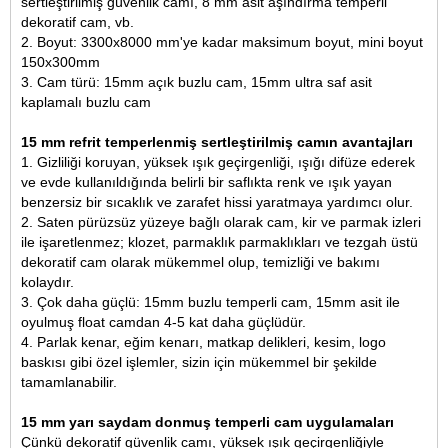
sertleştirilmiş güvenlik camı,
8 mm asit aşındırma temperli
dekoratif cam
, vb.
2. Boyut: 3300x8000 mm'ye kadar maksimum boyut, mini boyut
150x300mm
3. Cam türü: 15mm açık buzlu cam, 15mm ultra saf asit
kaplamalı buzlu cam
15 mm refrit temperlenmiş sertleştirilmiş camın avantajları
1. Gizliliği koruyan, yüksek ışık geçirgenliği, ışığı difüze ederek
ve evde kullanıldığında belirli bir saflıkta renk ve ışık yayan
benzersiz bir sıcaklık ve zarafet hissi yaratmaya yardımcı olur.
2. Saten pürüzsüz yüzeye bağlı olarak cam, kir ve parmak izleri
ile işaretlenmez; klozet, parmaklık parmaklıkları ve tezgah üstü
dekoratif cam olarak mükemmel olup, temizliği ve bakımı
kolaydır.
3. Çok daha güçlü: 15mm buzlu temperli cam, 15mm asit ile
oyulmuş float camdan 4-5 kat daha güçlüdür.
4. Parlak kenar, eğim kenarı, matkap delikleri, kesim, logo
baskısı gibi özel işlemler, sizin için mükemmel bir şekilde
tamamlanabilir.
15 mm yarı saydam donmuş temperli cam uygulamaları
Çünkü dekoratif güvenlik camı, yüksek ışık geçirgenliğiyle