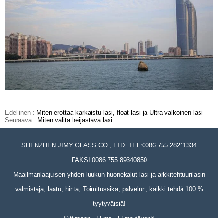
Edellinen :
Miten erottaa karkaistu lasi, float-lasi ja Ultra valkoinen lasi
Seuraava :
Miten valita heijastava lasi
SHENZHEN JIMY GLASS CO., LTD. TEL:0086 755 28211334
FAKSI:0086 755 89340850
Maailmanlaajuisen yhden luukun huonekalut lasi ja arkkitehtuurilasin
valmistaja, laatu, hinta, Toimitusaika, palvelun, kaikki tehdä 100 %
tyytyväisiä!