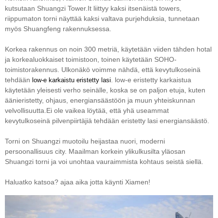
kutsutaan Shuangzi Tower.It liittyy kaksi itsenäistä towers,
riippumaton torni näyttää kaksi valtava purjehduksia, tunnetaan
myös Shuangfeng rakennuksessa.
Korkea rakennus on noin 300 metriä, käytetään viiden tähden hotal
ja korkealuokkaiset toimistoon, toinen käytetään SOHO-
toimistorakennus. Ulkonäkö voimme nähdä, että kevytulkoseinä
tehdään
. low-e eristetty karkaistua
low-e karkaistu eristetty lasi
käytetään yleisesti verho seinälle, koska se on paljon etuja, kuten
äänieristetty, ohjaus, energiansäästöön ja muun yhteiskunnan
velvollisuutta.
Ei ole vaikea löytää, että yhä useammat
kevytulkoseinä pilvenpiirtäjiä tehdään eristetty lasi energiansäästö.
Torni on Shuangzi muotoilu heijastaa nuori, moderni
persoonallisuus city. Maailman korkein ylikulkusilta yläosan
Shuangzi torni ja voi unohtaa vauraimmista kohtaus seistä siellä.
Haluatko katsoa? ajaa aika jotta käynti Xiamen!