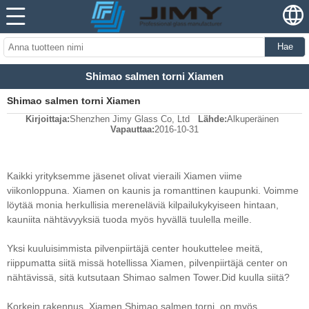
Hae
Shimao salmen torni Xiamen
Shimao salmen torni Xiamen
Kirjoittaja:
Shenzhen Jimy Glass Co, Ltd
Lähde:
Alkuperäinen
Vapauttaa:
2016-10-31
Kaikki yrityksemme jäsenet olivat vieraili Xiamen viime
viikonloppuna. Xiamen on kaunis ja romanttinen kaupunki. Voimme
löytää monia herkullisia mereneläviä kilpailukykyiseen hintaan,
kauniita nähtävyyksiä tuoda myös hyvällä tuulella meille.
Yksi kuuluisimmista pilvenpiirtäjä center houkuttelee meitä,
riippumatta siitä missä hotellissa Xiamen, pilvenpiirtäjä center on
nähtävissä, sitä kutsutaan Shimao salmen Tower.Did kuulla siitä?
Korkein rakennus, Xiamen Shimao salmen torni, on myös