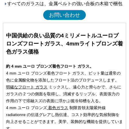
すべてのガラスは、金属ベルトの強い合板の木箱で梱包
お問い合わせ
中国供給の良い品質の4ミリメートルユーロブ
ロンズフロートガラス、4mmライトブロンズ着
色ガラス価格
約 4 mm ユーロ ブロンズ着色フロート ガラス。
4 mm ユーロ ブロンズ着色フロート ガラス、ビット量は通常の
色に金属酸化物を添加したフロート法のプロデュースします。
明確なフロート ガラス
ミックスし、遠心力と滑らかで、さらに
ガラスの 2 つの側面を取得し、消滅するリップル、表面張力の
作用の下で溶融スズの表面に浮かぶ後冷却槽を入る。
4 mm ユーロ ブロンズ
着色ガラス
制限首領太陽紫外線
radiationre の伝送グレアし熱伝達、コスト効率的な気候制御を
向上させることができます。美学、装飾的な機能を提供していま
す。