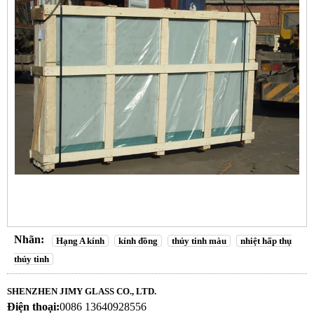
Nhãn:
Hạng A kính
kính đồng
thủy tinh màu
nhiệt hấp thụ
thủy tinh
SHENZHEN JIMY GLASS CO., LTD.
Điện thoại:
0086 13640928556