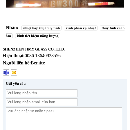
Nhãn:
nhiệt hấp thụ thủy tinh
kính phản xạ nhiệt
thủy tinh cách
âm
kính tiết kiệm năng lượng
SHENZHEN JIMY GLASS CO., LTD.
Điện thoại:
0086 13640928556
Người liên hệ:
Bernice
Gửi yêu cầu