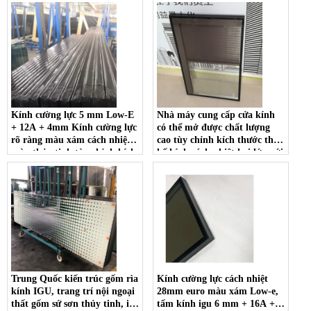
nhiệt màu xanh lam giảm
cách điện thông minh Nhà
nhiệt cho các dự án tiết kiệm
cung cấp kính cách nhiệt
năng lượng
Kính cường lực 5 mm Low-E
Nhà máy cung cấp cửa kính
+ 12A + 4mm Kính cường lực
có thể mở được chất lượng
rõ ràng màu xám cách nhiệt
cao tùy chỉnh kích thước thiết
màu thủy tinh tùy chỉnh kích
kế kính cách nhiệt hai lớp với
thước cắt truyền ánh sáng cao
màn trập tự động
cho các tòa nhà hiệu quả
năng lượng
Trung Quốc kiến ​​trúc gốm rìa
Kính cường lực cách nhiệt
kính IGU, trang trí nội ngoại
28mm euro màu xám Low-e,
thất gốm sứ sơn thủy tinh, in
tấm kính igu 6 mm + 16A + 6