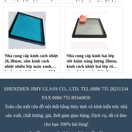
lụa cách nhiệt nhà cung cấp
mm, kính cường lực đôi được
sử dụng
Nhà cung cấp kính cách nhiệt
Nhà cung cấp kính hai lớp
26,38mm, tấm kính cách
tiết kiệm năng lượng 28mm,
nhiệt nhiều lớp màu xanh,
kính cách nhiệt hai lớp rõ
kính cách nhiệt 6 mm + 12A
ràng, kính cách nhiệt 8 mm +
+ 4mm + 0,38mm PVB +
12a + kính cách nhiệt kép 8
4mm
mm.
SHENZHEN JIMY GLASS CO., LTD. TEL:0086 755 28211334
FAX:0086 755 89340850
Toàn cầu một cửa đồ nội thất bằng thủy tinh và kính kiến trúc nhà
sản xuất, chất lượng, giá, thời gian giao hàng, Dịch vụ, tất cả làm
cho bạn 100% hài lòng!