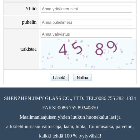
Yhtiö
puhelin
tarkistaa
SHENZHEN JIMY GLASS CO., LTD. TEL:0086 755 28211334
FAKSI:0086 755 89340850
Maailmanlaajuisen yhden luukun huonekalut lasi ja
arkkitehtuurilasin valmistaja, laatu, hinta, Toimitusaika, palvelun,
kaikki tehdä 100 % tyytyväisiä!