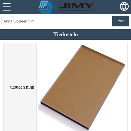
Hae
Tiedustelu
tuotteen nimi