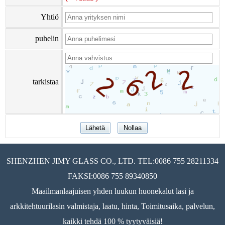
Yhtiö
puhelin
tarkistaa
SHENZHEN JIMY GLASS CO., LTD. TEL:0086 755 28211334
FAKSI:0086 755 89340850
Maailmanlaajuisen yhden luukun huonekalut lasi ja
arkkitehtuurilasin valmistaja, laatu, hinta, Toimitusaika, palvelun,
kaikki tehdä 100 % tyytyväisiä!