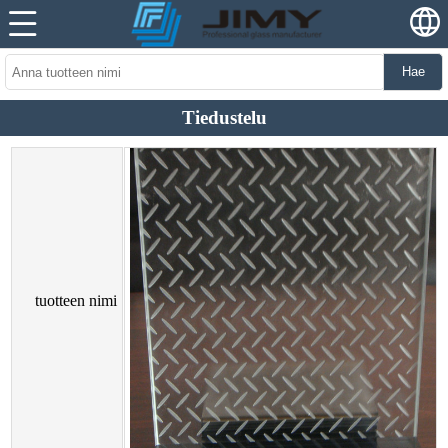
Hae
Tiedustelu
tuotteen nimi