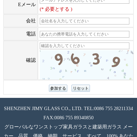
Eメール
(* 必要とする )
会社
電話
確認
SHENZHEN JIMY GLASS CO., LTD. TEL:0086 755 28211334
FAX:0086 755 89340850
グローバルなワンストップ家具ガラスと建築用ガラス メー
カー、品質、価格、納期、サービス、すべて、100% あなた