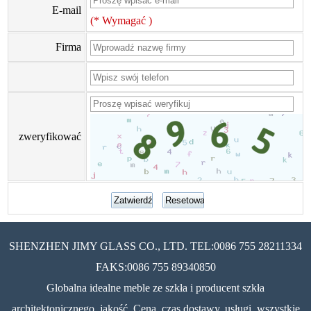
E-mail
(* Wymagać )
Firma
zweryfikować
SHENZHEN JIMY GLASS CO., LTD. TEL:0086 755 28211334
FAKS:0086 755 89340850
Globalna idealne meble ze szkła i producent szkła
architektonicznego, jakość, Cena, czas dostawy, usługi, wszystkie