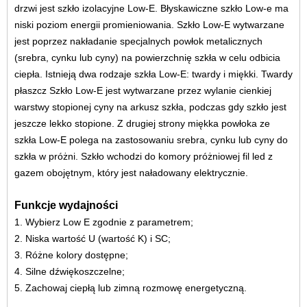
drzwi jest szkło izolacyjne Low-E. Błyskawiczne szkło Low-e ma
niski poziom energii promieniowania. Szkło Low-E wytwarzane
jest poprzez nakładanie specjalnych powłok metalicznych
(srebra, cynku lub cyny) na powierzchnię szkła w celu odbicia
ciepła. Istnieją dwa rodzaje szkła Low-E: twardy i miękki. Twardy
płaszcz Szkło Low-E jest wytwarzane przez wylanie cienkiej
warstwy stopionej cyny na arkusz szkła, podczas gdy szkło jest
jeszcze lekko stopione. Z drugiej strony miękka powłoka ze
szkła Low-E polega na zastosowaniu srebra, cynku lub cyny do
szkła w próżni. Szkło wchodzi do komory próżniowej fil led z
gazem obojętnym, który jest naładowany elektrycznie.
Funkcje wydajności
1. Wybierz Low E zgodnie z parametrem;
2. Niska wartość U (wartość K) i SC;
3. Różne kolory dostępne;
4. Silne dźwiękoszczelne;
5. Zachowaj ciepłą lub zimną rozmowę energetyczną.