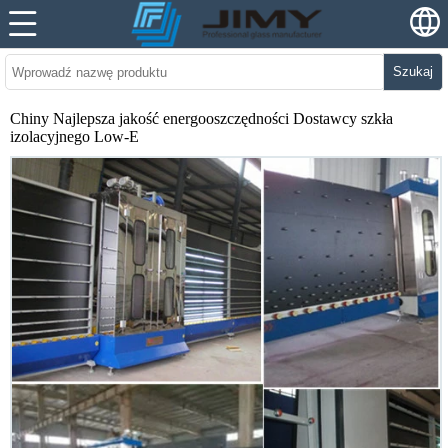
Szukaj
Chiny Najlepsza jakość energooszczędności Dostawcy szkła
izolacyjnego Low-E