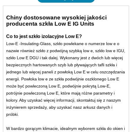
Chiny dostosowane wysokiej jakości
producenta szkła Low E IG Units
Co to jest szkło izolacyjne Low E?
Low-E -Insulating-Glass, szkło powlekane o numerze low e o
nazwie również szkło z podwójną szybką low e, szkło low e IGU,
szkło Low E DGU i tak dalej. Wykonany jest z dwóch lub więcej
bezpiecznych hartowanych szyb lub pływających tafli szkła i
jednego lub więcej paneli z powłoką Low E w celu oszczędzania
energii. Powłoka low e ze szkła podwójnie oszklonego Low E
może być powleczoną Low E, podwójnie pokrytą Low-E,
potrójnie powleczoną Low E, które mają różne parametry i
kolory. Aby uzyskać więcej informacji, skontaktuj się z naszym
inżynierem sprzedaży, aby uzyskać nasz arkusz danych i
próbki.
W bardzo gorącym klimacie, idealnym wyborem szkła do okien i