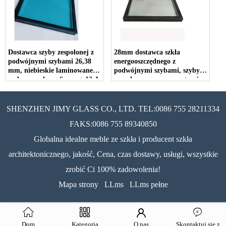
Dostawca szyby zespolonej z
28mm dostawca szkła
podwójnymi szybami 26,38
energooszczędnego z
mm, niebieskie laminowane
podwójnymi szybami, szyby
szyby zespolone, 6 mm + 12 A
zespolone z przezroczystymi
+ 4 mm + 0,38 mm PVB + 4
szybami podwójnymi,
mm laminowane szkło
przekładka 8mm + 12a +
izolacyjne
szyba zespolona z
SHENZHEN JIMY GLASS CO., LTD. TEL:0086 755 28211334
podwójnymi szybami 8mm.
FAKS:0086 755 89340850
Globalna idealne meble ze szkła i producent szkła
architektonicznego, jakość, Cena, czas dostawy, usługi, wszystkie
zrobić Ci 100% zadowolenia!
Mapa strony
LLms
LLms pełne
Dom
Kategoria
O nas
Skontaktuj się z