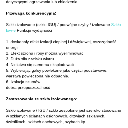
dotyczącymi ogrzewania lub chłodzenia.
Przewaga konkurencyjna:
Szkło izolowane (szkło IGU) / podwójne szyby / izolowane
Szkło
low-e
Funkcje wydajności
1. doskonały efekt izolacji cieplnej i dźwiękowej, oszczędność
energii
2. Efekt szronu i rosy można wyeliminować.
3. Duża siła nacisku wiatru.
4. Niełatwo się samemu eksplodować.
5. Wybierając galsy powlekane jako części podstawowe,
warstwa powleczona nie odpadnie.
6. Izolacja szumów.
dobra przepuszczalność
Zastosowania ze szkła izolowanego:
Szkło izolowane / IGU / szkło zespolone jest szeroko stosowane
w szklanych ścianach osłonowych, drzwiach szklanych,
świetlikach, szkłach dachowych, szybach itp.