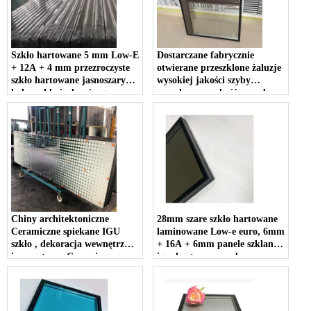
Szkło hartowane 5 mm Low-E
Dostarczane fabrycznie
+ 12A + 4 mm przezroczyste
otwierane przeszklone żaluzje
szkło hartowane jasnoszary
wysokiej jakości szyby
kolor szkła izolacyjnego
zespolone z podwójną szybą z
niestandardowy rozmiar
automatyczną przesłoną
cięcia wysoka
przepuszczalność światła dla
energooszczędnych budynków
Chiny architektoniczne
28mm szare szkło hartowane
Ceramiczne spiekane IGU
laminowane Low-e euro, 6mm
szkło , dekoracja wewnętrzna
+ 16A + 6mm panele szklane
i zewnętrzna Ceramiczne
igu, hartowane szyby
spiekane szkło malowane,
zespolone szkło używane
dostawcy izolacyjnego z
budynki komercyjne
sitodrukiem szkła