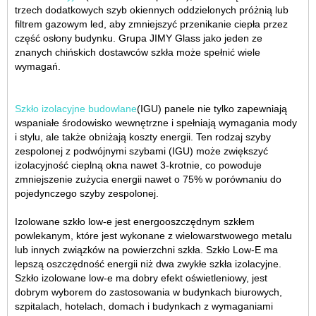
trzech dodatkowych szyb okiennych oddzielonych próżnią lub
filtrem gazowym led, aby zmniejszyć przenikanie ciepła przez
część osłony budynku. Grupa JIMY Glass jako jeden ze
znanych chińskich dostawców szkła może spełnić wiele
wymagań.
Szkło izolacyjne budowlane
(IGU) panele nie tylko zapewniają
wspaniałe środowisko wewnętrzne i spełniają wymagania mody
i stylu, ale także obniżają koszty energii. Ten rodzaj szyby
zespolonej z podwójnymi szybami (IGU) może zwiększyć
izolacyjność cieplną okna nawet 3-krotnie, co powoduje
zmniejszenie zużycia energii nawet o 75% w porównaniu do
pojedynczego szyby zespolonej.
Izolowane szkło low-e jest energooszczędnym szkłem
powlekanym, które jest wykonane z wielowarstwowego metalu
lub innych związków na powierzchni szkła. Szkło Low-E ma
lepszą oszczędność energii niż dwa zwykłe szkła izolacyjne.
Szkło izolowane low-e ma dobry efekt oświetleniowy, jest
dobrym wyborem do zastosowania w budynkach biurowych,
szpitalach, hotelach, domach i budynkach z wymaganiami