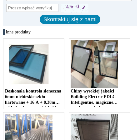
Inne produkty
Doskonała kontrola słoneczna
Chiny wysokiej jakości
6mm niebieskie szkło
Building Electric PDLC
hartowane + 16 A + 8,38mm
Inteligentne, magiczne
szkło laminowane niebieskie
przełączane izolowane
hartowane szkło izolacyjne
prywatność inteligentni
zmniejsza ciepło w celu
dostawcy szyb izolacyjnych
oszczędzania energii