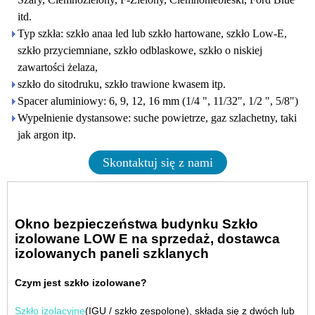
itd.
Typ szkła: szkło anaa led lub szkło hartowane, szkło Low-E,
szkło przyciemniane, szkło odblaskowe, szkło o niskiej
zawartości żelaza,
szkło do sitodruku, szkło trawione kwasem itp.
Spacer aluminiowy: 6, 9, 12, 16 mm (1/4 ", 11/32", 1/2 ", 5/8")
Wypełnienie dystansowe: suche powietrze, gaz szlachetny, taki
jak argon itp.
Skontaktuj się z nami
Okno bezpieczeństwa budynku Szkło
izolowane LOW E na sprzedaż, dostawca
izolowanych paneli szklanych
Czym jest szkło izolowane?
Szkło izolacyjne
(IGU / szkło zespolone), składa się z dwóch lub