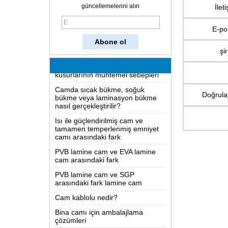
güncellemelerini alın
İlet
Cam nasıl yapılır?
İki yönlü ayna nasıl çalışır?
E-po
En kapsamlı bilgi LOW-E cam
şi
Lamine camlarda ve çözelti
kusurlarının muhtemel sebepleri
Camda sıcak bükme, soğuk
bükme veya laminasyon bükme
nasıl gerçekleştirilir?
Doğrula
Isı ile güçlendirilmiş cam ve
tamamen temperlenmiş emniyet
camı arasındaki fark
PVB lamine cam ve EVA lamine
cam arasındaki fark
PVB lamine cam ve SGP
arasındaki fark lamine cam
Cam kablolu nedir?
Bina camı için ambalajlama
çözümleri
Cam nasıl yapılır?