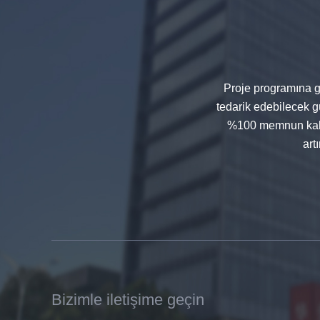
cam, darbeye dayanıklı siyah renk
dekoratif cam 8mm
Proje programına gö
tedarik edebilecek gü
%100 memnun kalac
art
Çin 88.4 renkli temperli lamine
cam üreticileri, 17.52mm renkli
PVB temperli lamine cam
tedarikçiler
Bizimle iletişime geçin