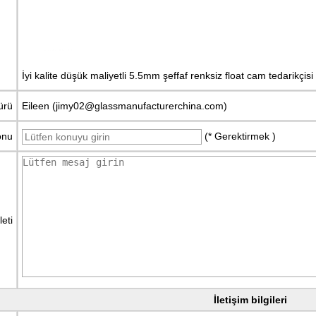
İyi kalite düşük maliyetli 5.5mm şeffaf renksiz float cam tedarikçisi
ürü
Eileen (jimy02@glassmanufacturerchina.com)
onu
(* Gerektirmek )
İleti
İletişim bilgileri