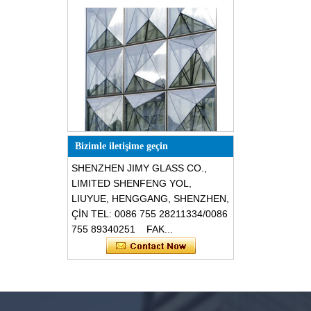
Özel tasarım üçgen şekli yapısal
ses geçirmez paramparça
Bizimle iletişime geçin
dayanıklı cam cepheler
SHENZHEN JIMY GLASS CO.,
LIMITED SHENFENG YOL,
LIUYUE, HENGGANG, SHENZHEN,
ÇİN TEL: 0086 755 28211334/0086
755 89340251 FAK...
Güvenlik 8mm koyu gri temperli