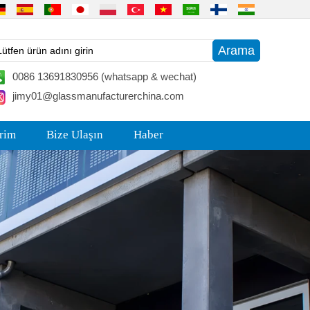
0086 13691830956 (whatsapp & wechat)
jimy01@glassmanufacturerchina.com
irim
Bize Ulaşın
Haber