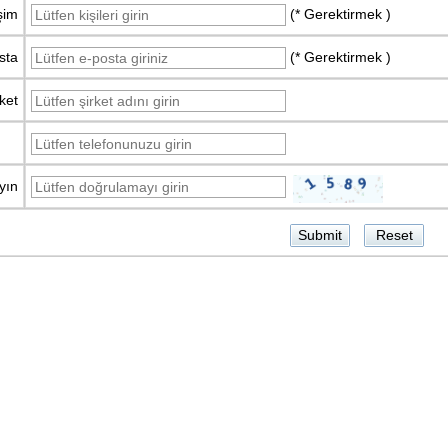
işim
(* Gerektirmek )
sta
(* Gerektirmek )
rket
yın