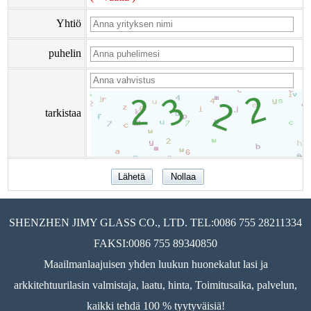
Yhtiö
puhelin
tarkistaa
SHENZHEN JIMY GLASS CO., LTD. TEL:0086 755 28211334
FAKSI:0086 755 89340850
Maailmanlaajuisen yhden luukun huonekalut lasi ja
arkkitehtuurilasin valmistaja, laatu, hinta, Toimitusaika, palvelun,
kaikki tehdä 100 % tyytyväisiä!