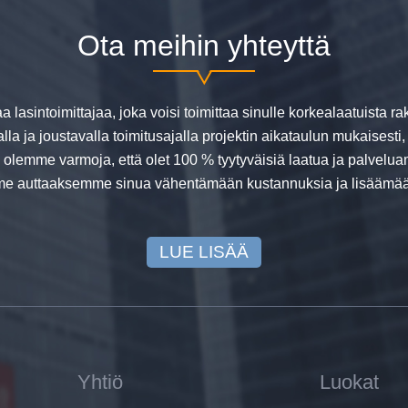
Ota meihin yhteyttä
aa lasintoimittajaa, joka voisi toimittaa sinulle korkealaatuista 
alla ja joustavalla toimitusajalla projektin aikataulun mukaisesti,
, olemme varmoja, että olet 100 % tyytyväisiä laatua ja palvel
 auttaaksemme sinua vähentämään kustannuksia ja lisäämään
LUE LISÄÄ
Yhtiö
Luokat