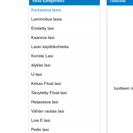
Selaa kategorioita
Tiedustelu
Karkaistua lasia
Laminoitua lasia
Eristetty lasi
Kaareva lasi
Lasin käyttökohteita
Koriste Lasi
älykäs lasi
U-lasi
Kirkas Float lasi
tuotteen n
Sävytetty Float-lasi
Heijastava lasi
Vähän rautaa lasi
Low E lasi
Peilin lasi