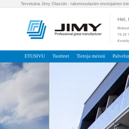
Tervetuloa Jimy Glassiin - rakennuslasien ensisijainen toim
Hei,
Mukaut
Yli
20
Keskit
ETUSIVU
Tuotteet
Tietoja meistä
Palvel