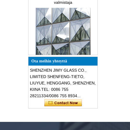
Erikoisrakenteiset
Ota meihin yhteyttä
kolmionmuotoiset rakenteelliset
äänieristykset särkymätön lasi-
SHENZHEN JIMY GLASS CO.,
julkisivut
LIMITED SHENFENG-TIETO,
LIUYUE, HENGGANG, SHENZHEN,
KIINA TEL: 0086 755
28211334/0086 755 8934...