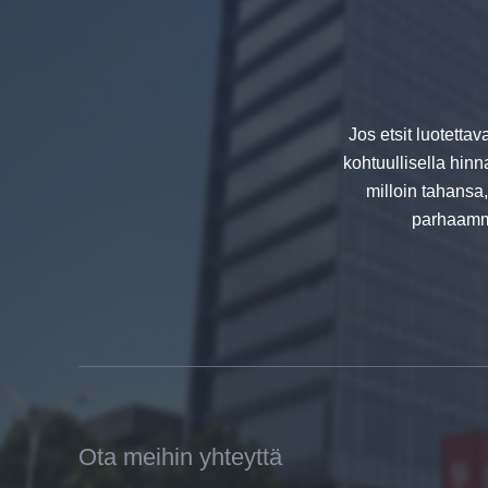
Turvallisuus 8mm tummanharmaa
karkaistu lasi, iskunkestävä musta
väri koristeellinen lasi 8mm
Jos etsit luotettav
kohtuullisella hinn
milloin tahansa
parhaamme
Kiina 88.4 värillinen laminoitua
karkaistua valmistajat, 17.52mm
värilliset PVB karkaistu laminoitu
lasi toimittajat
Ota meihin yhteyttä