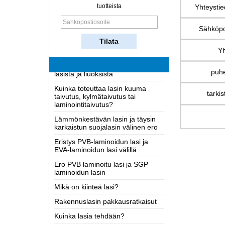
Kuinka lasia tehdään?
tuotteista
Yhteystie
Miten kaksisuuntainen peili toimii?
Sähköpo
Kattavin Tietoa LOW-E lasi
Mahdolliset syyt laminoidusta
Yh
lasista ja liuoksista
puhe
Kuinka toteuttaa lasin kuuma
taivutus, kylmätaivutus tai
laminointitaivutus?
tarkis
Lämmönkestävän lasin ja täysin
karkaistun suojalasin välinen ero
Eristys PVB-laminoidun lasi ja
EVA-laminoidun lasi välillä
Ero PVB laminoitu lasi ja SGP
laminoidun lasin
Mikä on kiinteä lasi?
Rakennuslasin pakkausratkaisut
Kuinka lasia tehdään?
Miten kaksisuuntainen peili toimii?