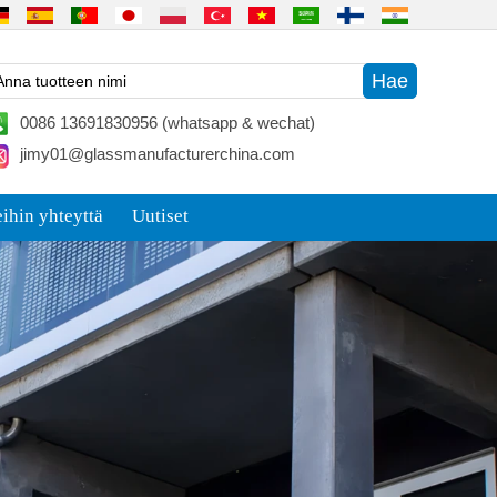
0086 13691830956 (whatsapp & wechat)
jimy01@glassmanufacturerchina.com
ihin yhteyttä
Uutiset