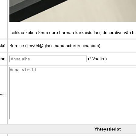
Leikkaa kokoa 8mm euro harmaa karkaistu lasi, decorative väri hu
kkö
Bernice (jimy04@glassmanufacturerchina.com)
ihe
(* Vaatia )
esti
Yhteystiedot