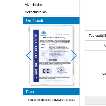
Alumiiniviilu
Heijastusta lasi
Sertifikaatit
Tuotepäälli
A
Vi
Tilata
Saat sähköpostiisi päivityksiä uusista