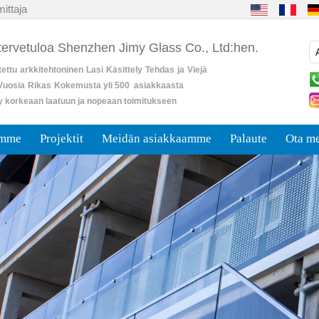
ittaja
 tervetuloa Shenzhen Jimy Glass Co., Ltd:hen.
ettu
arkkitehtoninen
Lasi
Käsittely
Tehdas
ja
Viejä
Vuosia
Rikas
Kokemusta yli 500 asiakkaasta
y korkeaan laatuun ja nopeaan toimitukseen
umme
Projektit
Meidän asiakkaamme
Palaute
Ota me