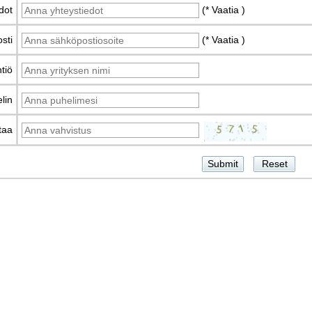
dot
(* Vaatia )
sti
(* Vaatia )
tiö
lin
taa